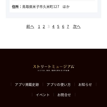
住所：
鳥取県米子市久米町127 ほか
投
前へ
1
2
3
4
5
6
7
次へ
稿
の
ペ
ー
ジ
アプリ掲載史跡
アプリの使い方
お知らせ
送
イベント
お問合せ
り