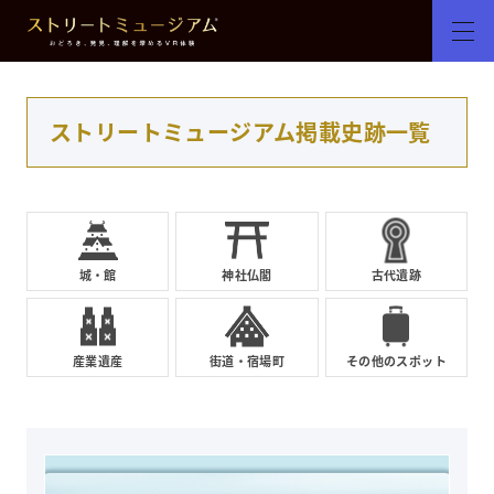
ストリートミュージアム掲載史跡一覧
城・館
神社仏閣
古代遺跡
産業遺産
街道・宿場町
その他のスポット