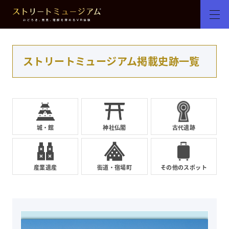
ストリートミュージアム掲載史跡一覧
城・館
神社仏閣
古代遺跡
産業遺産
街道・宿場町
その他のスポット