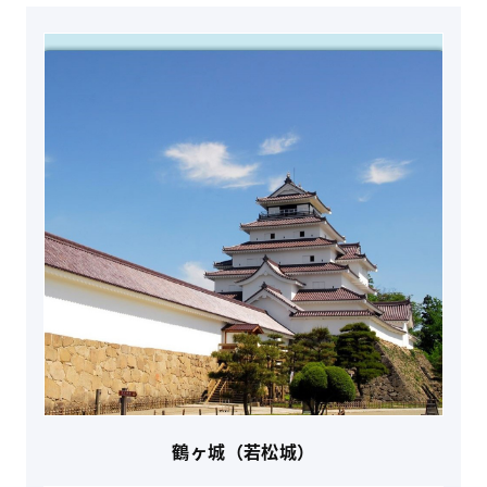
鶴ヶ城（若松城）