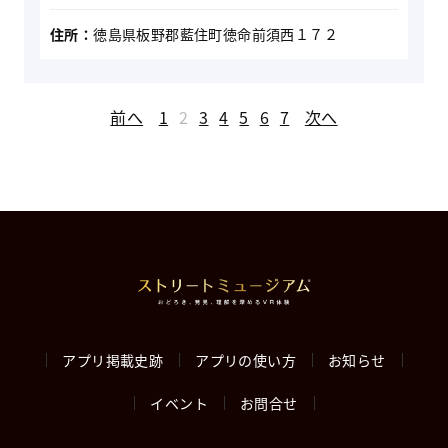
住所：
徳島県板野郡藍住町徳命前須西１７２
投
前へ
1
2
3
4
5
6
7
次へ
稿
の
ペ
ー
ジ
アプリ掲載史跡
アプリの使い方
お知らせ
送
イベント
お問合せ
り