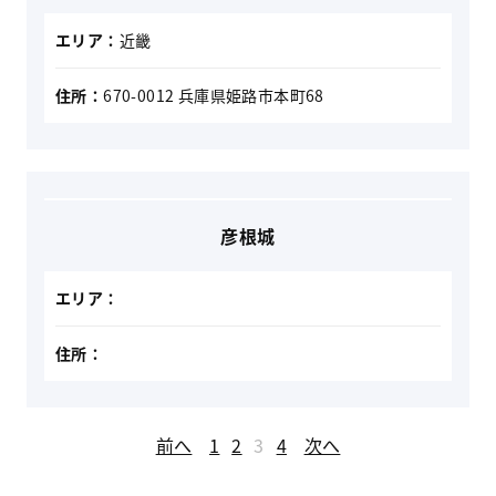
エリア：
近畿
住所：
670-0012 兵庫県姫路市本町68
彦根城
エリア：
住所：
投
前へ
1
2
3
4
次へ