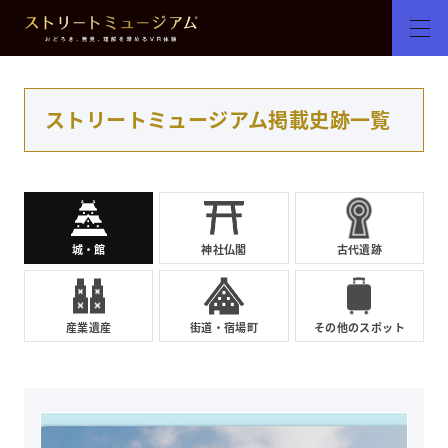
ストリートミュージアム掲載史跡一覧
城・館
神社仏閣
古代遺跡
産業遺産
街道・宿場町
その他のスポット