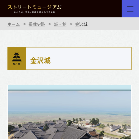
ホーム
掲載史跡
城・館
金沢城
金沢城