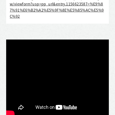
w/viewform?usp=pp_url&entry.1156623587=%E9%8
7%91%E6%B2%A2%E5%9F%8E%E5%85%AC%E5%9
C%92