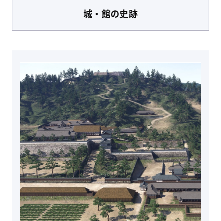
城・館
の史跡