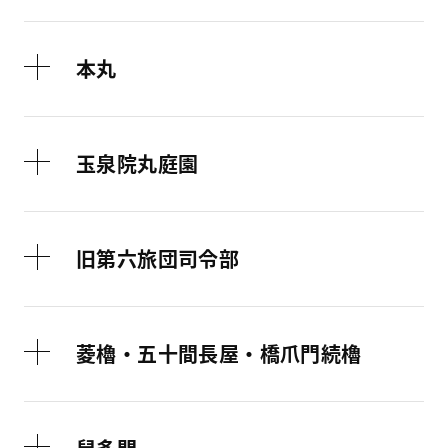
本丸
玉泉院丸庭園
旧第六旅団司令部
菱櫓・五十間長屋・橋爪門続櫓