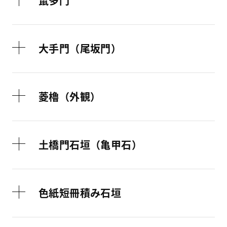
鼠多門
大手門（尾坂門）
菱櫓（外観）
土橋門石垣（亀甲石）
色紙短冊積み石垣