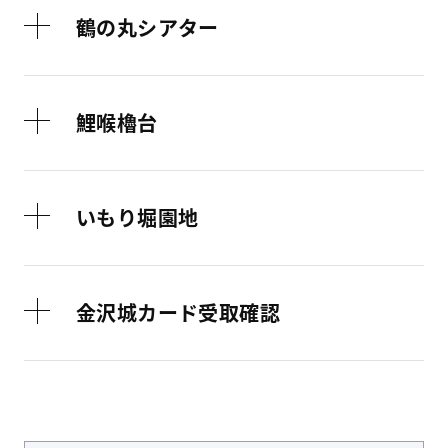
鶴の丸シアター
鯉喉櫓台
いもり堀園地
金沢城カード受取確認