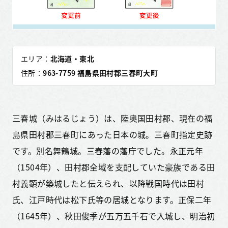
エリア：
北海道・東北
住所：
963-7759 福島県田村郡三春町大町
三春城（みはるじょう）は、陸奥国田村郡、現在の福
島県田村郡三春町にあった日本の城。三春町指定史跡
です。別名舞鶴城。三春藩の藩庁でした。永正元年
（1504年）、田村郡全域を支配していた豪族である田
村義顕が築城したと伝えられ、以降戦国時代は田村
氏、江戸時代は松下氏等の居城となります。正保二年
（1645年）、秋田俊季が五万五千石で入城し、明治初