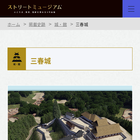
ホーム
掲載史跡
城・館
三春城
三春城