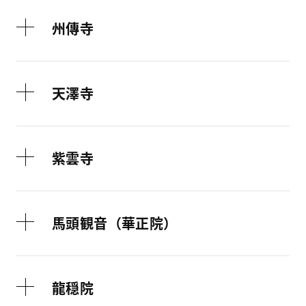
州傳寺
天澤寺
紫雲寺
馬頭観音（華正院）
龍穏院