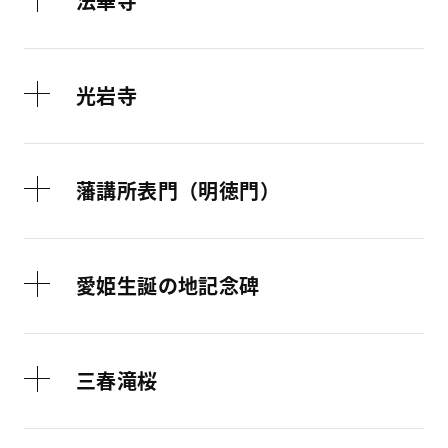
法華寺
光岩寺
藩講所表門（明徳門）
愛姫生誕の地記念碑
三春滝桜