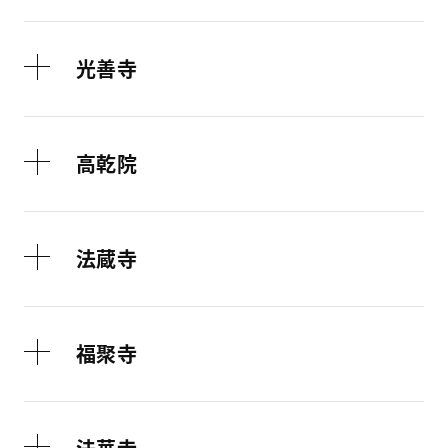
光善寺
高乾院
法蔵寺
福聚寺