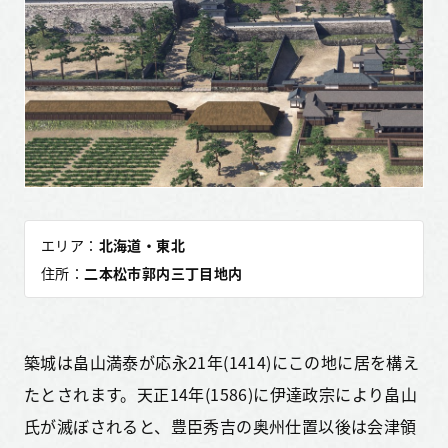
エリア：
北海道・東北
住所：
二本松市郭内三丁目地内
築城は畠山満泰が応永21年(1414)にこの地に居を構え
たとされます。天正14年(1586)に伊達政宗により畠山
氏が滅ぼされると、豊臣秀吉の奥州仕置以後は会津領