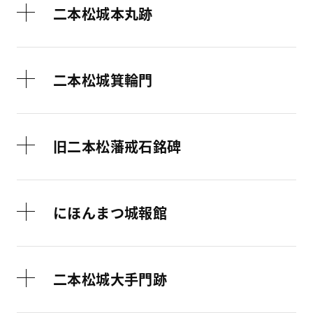
二本松城本丸跡
二本松城箕輪門
旧二本松藩戒石銘碑
にほんまつ城報館
二本松城大手門跡