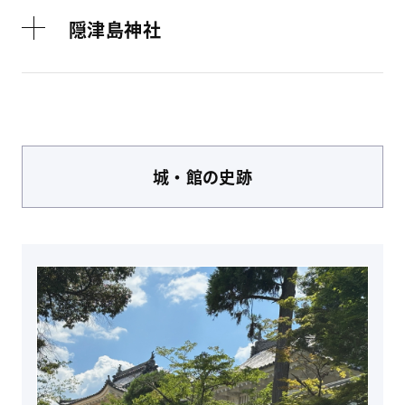
隠津島神社
城・館
の史跡