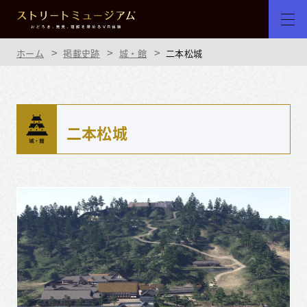
ホーム
掲載史跡
城・館
二本松城
二本松城