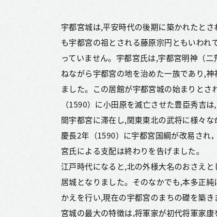
宇都宮城は,平安時代の後期に築かれたとされ
も宇都宮の祖とされる藤原宗円ともいわれ
っていません。宇都宮氏は,宇都宮明神（二
ねながら宇都宮の地を治めた一族であり,神
ました。この居館が宇都宮城の始まりとされ
（1590）に小田原を滅亡させた豊臣秀吉は,
間宇都宮に滞在し,関東東北の武将に様々な
慶長2年（1590）に宇都宮国綱が改易され
宮氏による支配は終わりを告げました。
江戸時代になると,北の外様大名のおさえと
居城となりました。そのなかでも,本多正純
かえを行い,現在の宇都宮のまちの礎を築き
宮城の最大の特徴は,将軍家が初代将軍家康