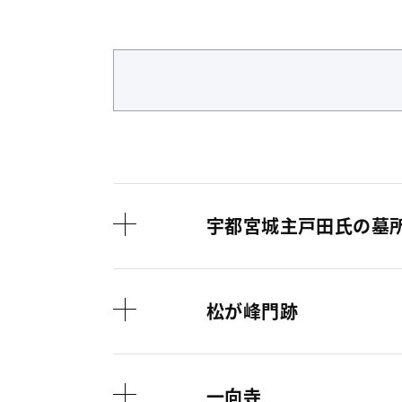
宇都宮城主戸田氏の墓
松が峰門跡
一向寺