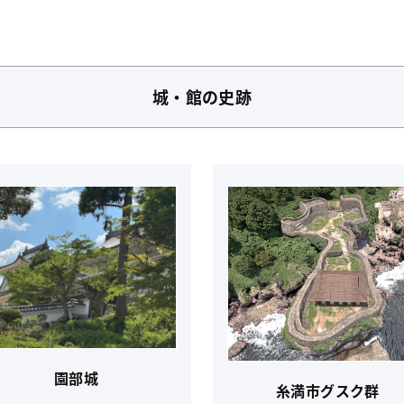
城・館
の史跡
園部城
糸満市グスク群