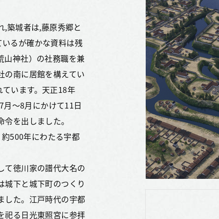
,築城者は,藤原秀郷と
ているが確かな資料は残
荒山神社）の社務職を兼
社の南に居館を構えてい
ています。天正18年
7月～8月にかけて11日
命令を出しました。
，約500年にわたる宇都
して徳川家の譜代大名の
は城下と城下町のつくり
ました。江戸時代の宇都
を祀る日光東照宮に参拝