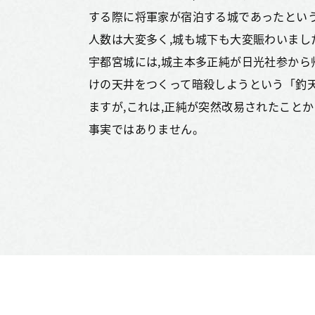
する際に将軍家が宿泊する城であったとい
人数は大変多く,城も城下も大変賑わいまし
宇都宮城には,城主本多正純が日光社参から
けの天井をつくって暗殺しようという「釣
ますが,これは,正純が突然改易されたことか
事実ではありません。