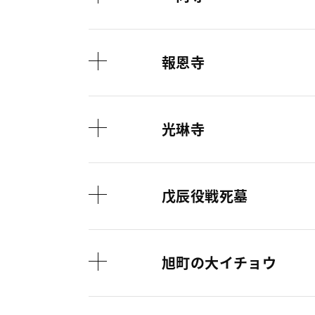
報恩寺
光琳寺
戊辰役戦死墓
旭町の大イチョウ