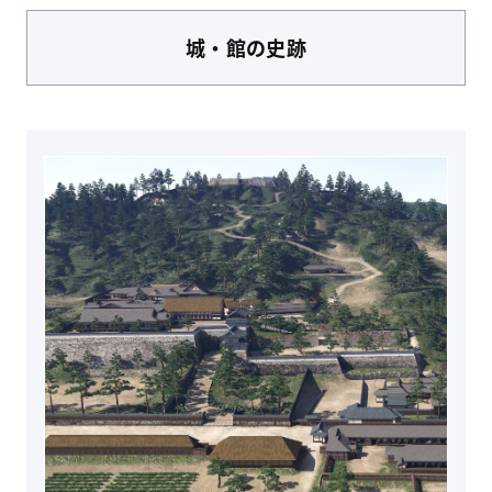
城・館
の史跡