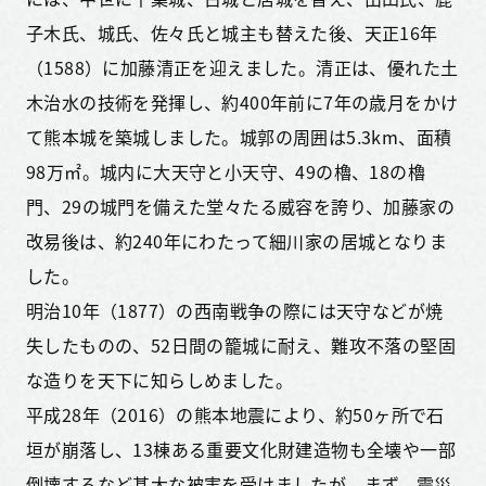
子木氏、城氏、佐々氏と城主も替えた後、天正16年
（1588）に加藤清正を迎えました。清正は、優れた土
木治水の技術を発揮し、約400年前に7年の歳月をかけ
て熊本城を築城しました。城郭の周囲は5.3km、面積
98万㎡。城内に大天守と小天守、49の櫓、18の櫓
門、29の城門を備えた堂々たる威容を誇り、加藤家の
改易後は、約240年にわたって細川家の居城となりま
した。
明治10年（1877）の西南戦争の際には天守などが焼
失したものの、52日間の籠城に耐え、難攻不落の堅固
な造りを天下に知らしめました。
平成28年（2016）の熊本地震により、約50ヶ所で石
垣が崩落し、13棟ある重要文化財建造物も全壊や一部
倒壊するなど甚大な被害を受けましたが、まず、震災