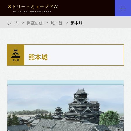
ホーム
掲載史跡
城・館
熊本城
熊本城