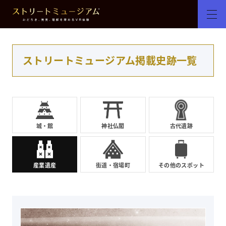
ストリートミュージアム掲載史跡一覧
城・館
神社仏閣
古代遺跡
産業遺産
街道・宿場町
その他のスポット