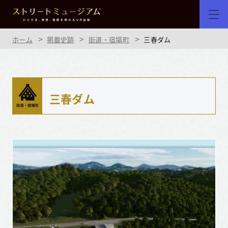
ホーム
掲載史跡
街道・宿場町
三春ダム
三春ダム