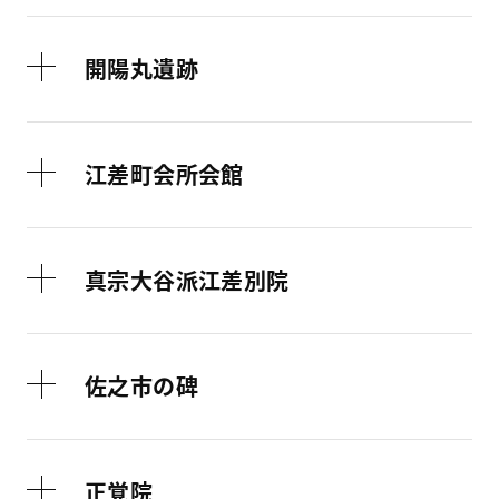
開陽丸遺跡
江差町会所会館
真宗大谷派江差別院
佐之市の碑
正覚院