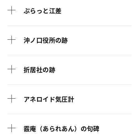
ぷらっと江差
沖ノ口役所の跡
折居社の跡
アネロイド気圧計
霰庵（あられあん）の句碑