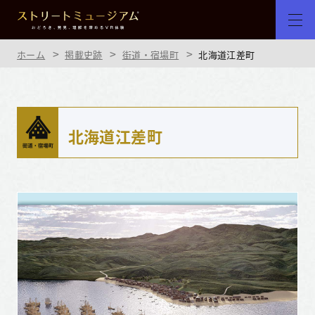
ホーム
掲載史跡
街道・宿場町
北海道江差町
北海道江差町