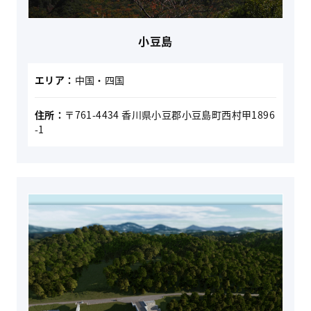
小豆島
エリア：
中国・四国
住所：
〒761-4434 香川県小豆郡小豆島町西村甲1896
-1